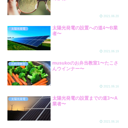
2021.06.20
太陽光発電の設置への道4〜B業
太陽光発電
者〜
2021.06.19
musukoのお弁当教室1〜たこさ
お料理教室
んウインナー〜
2021.06.16
太陽光発電の設置までの道3〜A
太陽光発電
業者〜
2021.06.16