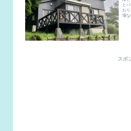
とパ
おり
場な
スポ