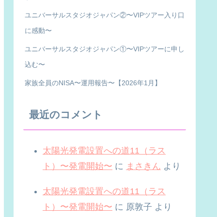
ユニバーサルスタジオジャパン②〜VIPツアー入り口
に感動〜
ユニバーサルスタジオジャパン①〜VIPツアーに申し
込む〜
家族全員のNISA〜運用報告〜【2026年1月】
最近のコメント
太陽光発電設置への道11（ラス
ト）〜発電開始〜
に
まさきん
より
太陽光発電設置への道11（ラス
ト）〜発電開始〜
に
原敦子
より