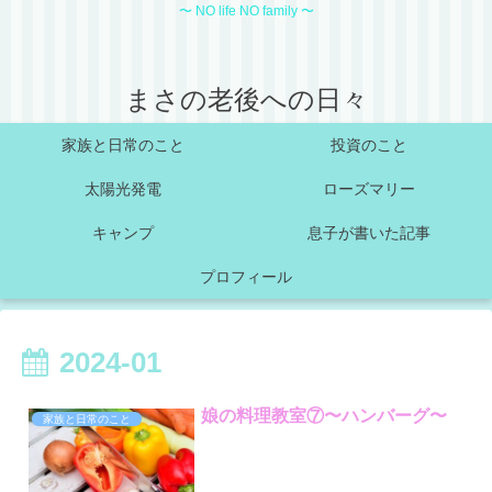
〜 NO life NO family 〜
まさの老後への日々
家族と日常のこと
投資のこと
太陽光発電
ローズマリー
キャンプ
息子が書いた記事
プロフィール
2024-01
娘の料理教室⑦〜ハンバーグ〜
家族と日常のこと