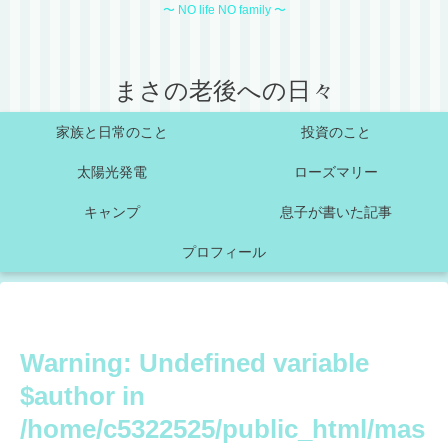
〜 NO life NO family 〜
まさの老後への日々
家族と日常のこと
投資のこと
太陽光発電
ローズマリー
キャンプ
息子が書いた記事
プロフィール
Warning
: Undefined variable
$author in
/home/c5322525/public_html/mas