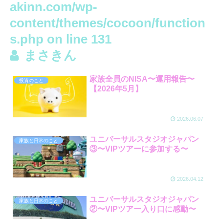
akinn.com/wp-
content/themes/cocoon/function
s.php
on line
131
まさきん
家族全員のNISA〜運用報告〜
投資のこと
【2026年5月】
2026.06.07
ユニバーサルスタジオジャパン
家族と日常のこと
③〜VIPツアーに参加する〜
2026.04.12
ユニバーサルスタジオジャパン
家族と日常のこと
②〜VIPツアー入り口に感動〜