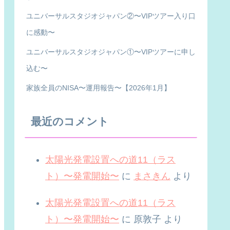
ユニバーサルスタジオジャパン②〜VIPツアー入り口
に感動〜
ユニバーサルスタジオジャパン①〜VIPツアーに申し
込む〜
家族全員のNISA〜運用報告〜【2026年1月】
最近のコメント
太陽光発電設置への道11（ラス
ト）〜発電開始〜
に
まさきん
より
太陽光発電設置への道11（ラス
ト）〜発電開始〜
に
原敦子
より