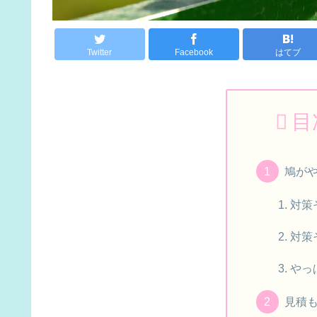
Twitter
Facebook
はてブ
目
鳩が
対策
対策
やっ
見積