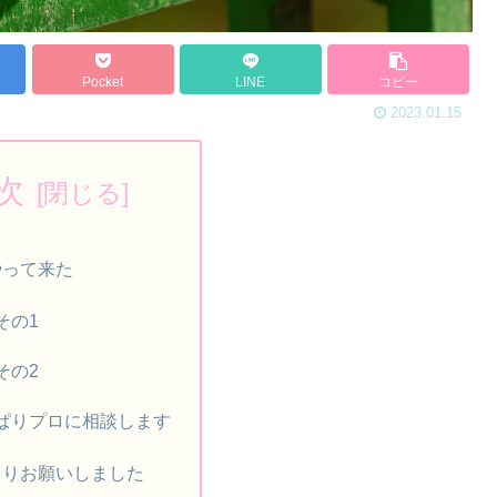
Pocket
LINE
コピー
2023.01.15
次
やって来た
その1
その2
ぱりプロに相談します
もりお願いしました