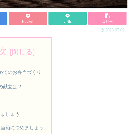
Pocket
LINE
コピー
2023.07.09
次
めてのお弁当づくり
の献立は？
料
りましょう
弁当箱につめましょう