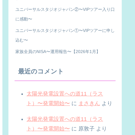
ユニバーサルスタジオジャパン②〜VIPツアー入り口
に感動〜
ユニバーサルスタジオジャパン①〜VIPツアーに申し
込む〜
家族全員のNISA〜運用報告〜【2026年1月】
最近のコメント
太陽光発電設置への道11（ラス
ト）〜発電開始〜
に
まさきん
より
太陽光発電設置への道11（ラス
ト）〜発電開始〜
に
原敦子
より