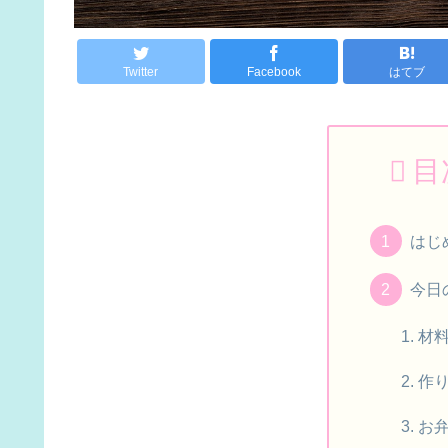
Twitter
Facebook
はてブ
目
はじ
今日
材
作
お