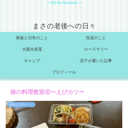
〜 NO life NO family 〜
まさの老後への日々
家族と日常のこと
投資のこと
太陽光発電
ローズマリー
キャンプ
息子が書いた記事
プロフィール
娘の料理教室④〜えびカツ〜
家族と日常のこと